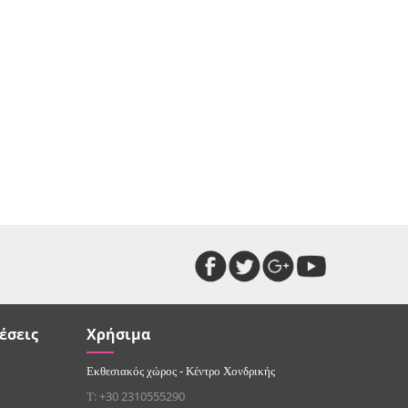
έσεις
Χρήσιμα
Εκθεσιακός χώρος - Κέντρο Χονδρικής
Τ: +30 2310555290