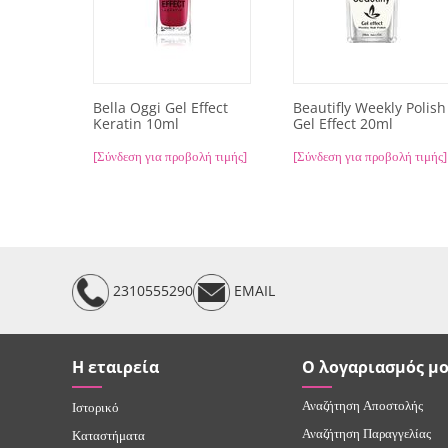
Bella Oggi Gel Effect
Beautifly Weekly Polish
Keratin 10ml
Gel Effect 20ml
[Σύνδεση για προβολή τιμής]
[Σύνδεση για προβολή τιμής]
2310555290
EMAIL
Η εταιρεία
Ο λογαριασμός μ
Αναζήτηση Αποστολής
Ιστορικό
Αναζήτηση Παραγγελίας
Καταστήματα