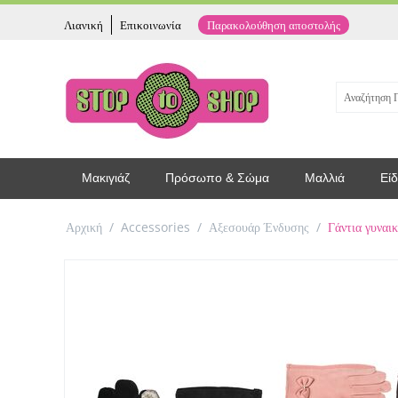
Λιανική
Επικοινωνία
Παρακολούθηση αποστολής
Μακιγιάζ
Πρόσωπο & Σώμα
Μαλλιά
Είδ
Αρχική
/
Accessories
/
Αξεσουάρ Ένδυσης
/
Γάντια γυναι