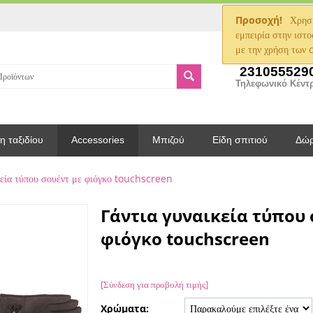
Προσοχή!
Χρησι
εμπειρία στην ιστο
με την χρήση των 
231055529
Τηλεφωνικό Κέντ
η ταξιδίου
Accessories
Μπιζού
Είδη σπιτιού
Δώ
κεία τύπου σουέντ με φιόγκο touchscreen
Γάντια γυναικεία τύπου 
φιόγκο touchscreen
[Σύνδεση για προβολή τιμής]
Χρώματα: