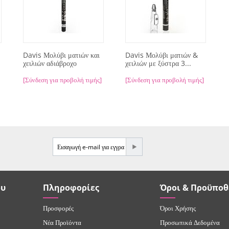
Davis Μολύβι ματιών και
Davis Μολύβι ματιών &
χειλιών αδιάβροχο
χειλιών με ξύστρα 3...
[Σύνδεση για προβολή τιμής]
[Σύνδεση για προβολή τιμής]
ου
Πληροφορίες
Όροι & Προϋποθ
Προσφορές
Όροι Χρήσης
Νέα Προϊόντα
Προσωπικά Δεδομένα