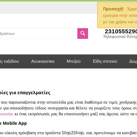
Προσοχή!
Χρησι
εμπειρία στην ιστο
με την χρήση των 
231055529
Τηλεφωνικό Κέντ
η ταξιδίου
Accessories
Μπιζού
Είδη σπιτιού
Δώ
ίες για επαγγελματίες
 που παρουσιάζονται στην ιστοσελίδα μας είναι διαθέσιμα σε τιμές χονδρική
ε για οποιουδήποτε είδους συνεργασία και θέλετε να γνωρίζετε τους όρους 
οινωνίας
κι ένας εκπρόσωπός μας θα επικοινωνήσει μαζί σας άμεσα, ώστε να 
p Mobile App
πιο εύκολη πρόσβαση στα προϊόντα Stop2Shop, σας προτείνουμε να κατεβά