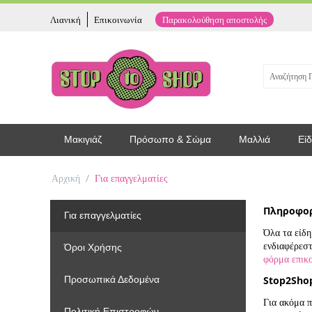
Λιανική
Επικοινωνία
Παρακολούθηση αποστολής
Μακιγιάζ
Πρόσωπο & Σώμα
Μαλλιά
Είδ
Αρχική
/
Για επαγγελματίες
Πληροφορ
Για επαγγελματίες
Όλα τα είδη
ενδιαφέρεστ
Όροι Χρήσης
φόρμα επικ
Προσωπικά Δεδομένα
Stop2Sho
Για ακόμα 
Πολιτική Επιστροφών