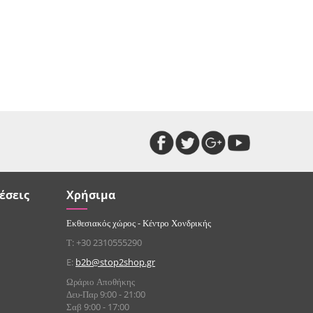
έσεις
Χρήσιμα
Εκθεσιακός χώρος - Κέντρο Χονδρικής
Τ: +30 2310555290
E:
b2b@stop2shop.gr
Ωράριο Αποθήκης
Δευ-Παρ 9:00 - 21:00
Σαβ 9:00 - 17:00