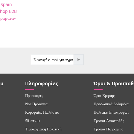
 Spain
Shop B2B
Αρωμάτων
ου
Πληροφορίες
Όροι & Προϋποθ
Προσφορές
Όροι Χρήσης
Νέα Προϊόντα
Προσωπικά Δεδομένα
Κορυφαίες Πωλήσεις
Πολιτική Επιστροφών
Sitemap
Τρόποι Αποστολής
Τιμολογιακή Πολιτική
Τρόποι Πληρωμής