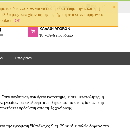
×
Ο Λογαριασμός μου
Ελληνικά
μοποιούμε cookies για να σας προσφέρουμε την καλύτερη
σελίδα μας. Συνεχίζοντας την περιήγηση στο site, συμφωνείτε
cookies.
OK
ΚΑΛΑΘΙ ΑΓΟΡΩΝ
0
ρο
Το καλάθι είναι άδειο
ρα
Εποχιακά
ς. Στην περίπτωση που έχετε κατάστημα, είστε μεταπωλητής, ή
συνεργασίας, παρακαλούμε συμπληρώσατε τα στοιχεία σας στην
αποκτήσετε πρόσβαση στις τιμές χονδρικής.
σετε την εφαρμογή "Κατάλογος Stop2Shop" εντελώς δωρεάν από