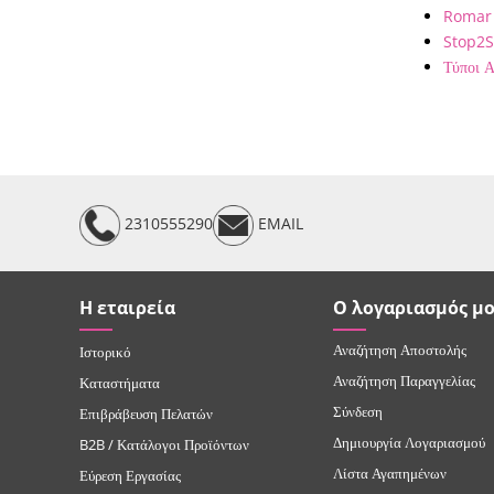
Romar
Stop2
Τύποι 
2310555290
EMAIL
Η εταιρεία
Ο λογαριασμός μ
Αναζήτηση Αποστολής
Ιστορικό
Αναζήτηση Παραγγελίας
Καταστήματα
Σύνδεση
Επιβράβευση Πελατών
Δημιουργία Λογαριασμού
B2B / Κατάλογοι Προϊόντων
Λίστα Αγαπημένων
Εύρεση Εργασίας