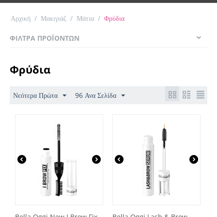
Αρχική
/
Μακιγιάζ
/
Μάτια
/
Φρύδια
ΦΊΛΤΡΑ ΠΡΟΪΌΝΤΩΝ
Φρύδια
Νεότερα Πρώτα
96 Ανα Σελίδα
Bella Oggi New I Brow Fix
Bella Oggi Lash & Brow