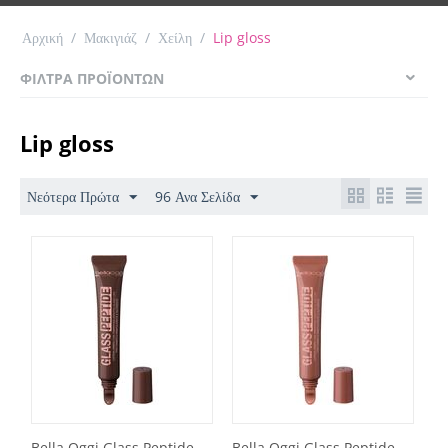
Αρχική
/
Μακιγιάζ
/
Χείλη
/
Lip gloss
ΦΊΛΤΡΑ ΠΡΟΪΌΝΤΩΝ
Lip gloss
Νεότερα Πρώτα
96 Ανα Σελίδα
Bella Oggi Glass Peptide
Bella Oggi Glass Peptide