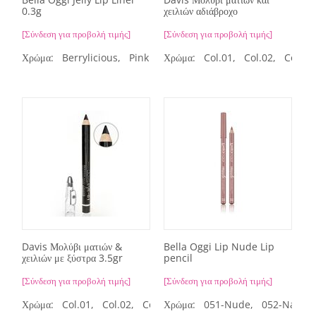
0.3g
χειλιών αδιάβροχο
[Σύνδεση για προβολή τιμής]
[Σύνδεση για προβολή τιμής]
Χρώμα:
Berrylicious,
Pink Power,
Χρώμα:
Rosewater,
Col.01,
Col.02,
Rosewood,
Col.03
Davis Μολύβι ματιών &
Bella Oggi Lip Nude Lip
χειλιών με ξύστρα 3.5gr
pencil
[Σύνδεση για προβολή τιμής]
[Σύνδεση για προβολή τιμής]
Χρώμα:
Col.01,
Col.02,
Col.03,
Χρώμα:
Col.04,
051-Nude,
Col.05,
052-Natura
Col.07,
Co