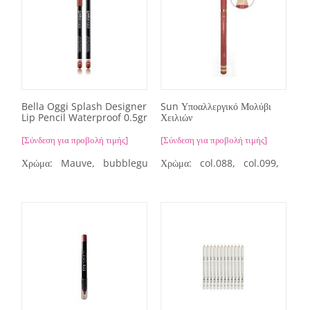
Bella Oggi Splash Designer
Sun Υποαλλεργικό Μολύβι
Lip Pencil Waterproof 0.5gr
Χειλιών
[Σύνδεση για προβολή τιμής]
[Σύνδεση για προβολή τιμής]
Χρώμα:
Mauve,
bubblegum,
Χρώμα:
peony,
col.088,
purple,
col.099,
red flower
col.