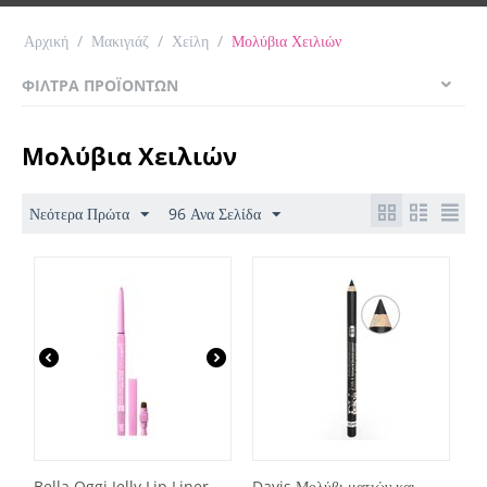
Αρχική
/
Μακιγιάζ
/
Χείλη
/
Μολύβια Χειλιών
ΦΊΛΤΡΑ ΠΡΟΪΌΝΤΩΝ
Μολύβια Χειλιών
Νεότερα Πρώτα
96 Ανα Σελίδα
Bella Oggi Jelly Lip Liner
Davis Μολύβι ματιών και