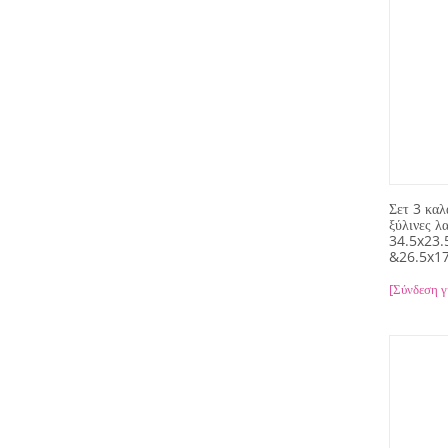
Σετ 3 καλ
ξύλινες λ
34.5x23
&26.5x1
[Σύνδεση γ