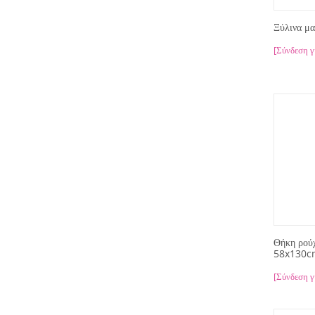
Ξύλινα μ
[Σύνδεση γ
Θήκη ρούχ
58x130c
[Σύνδεση γ