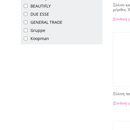
Ξύλινο κα
BEAUTIFLY
μέγεθος
DUE ESSE
[Σύνδεση γ
GENERAL TRADE
Gruppe
Koopman
Ξύλινη π
[Σύνδεση γ