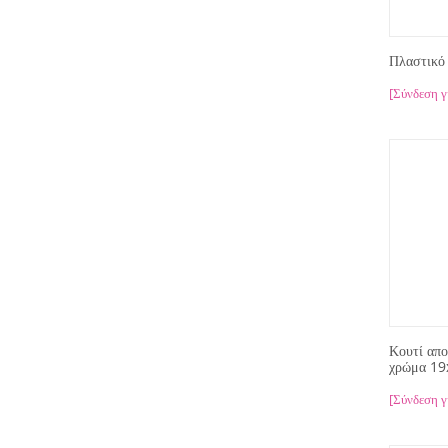
Πλαστικό
[Σύνδεση γ
Κουτί απ
χρώμα 1
[Σύνδεση γ