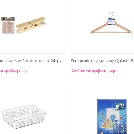
ια ρούχων από bamboo σετ 24τμχ
Σετ κρεμάστρες για ρούχα ξύλινες 3
ια προβολή τιμής]
[Σύνδεση για προβολή τιμής]