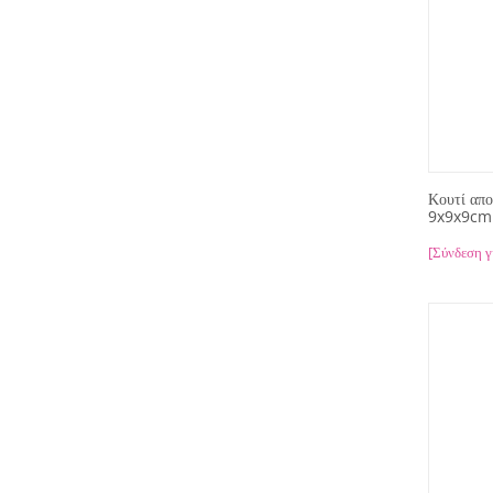
Κουτί απ
9x9x9cm
[Σύνδεση γ