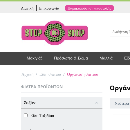
Λιανική
Επικοινωνία
Παρακολούθηση αποστολής
Μακιγιάζ
Πρόσωπο & Σώμα
Μαλλιά
Είδ
Αρχική
/
Είδη σπιτιού
/
Οργάνωση σπιτιού
Οργάν
ΦΊΛΤΡΑ ΠΡΟΪΌΝΤΩΝ
Σεζόν
Νεότερα
Είδη Ταξιδίου