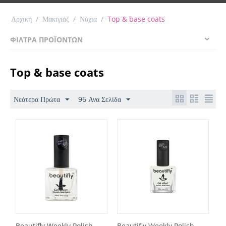
Αρχική
/
Μακιγιάζ
/
Νύχια
/
Top & base coats
ΦΊΛΤΡΑ ΠΡΟΪΌΝΤΩΝ
Top & base coats
Νεότερα Πρώτα
96 Ανα Σελίδα
Beautifly Weekly Polish
Beautifly Weekly Polish