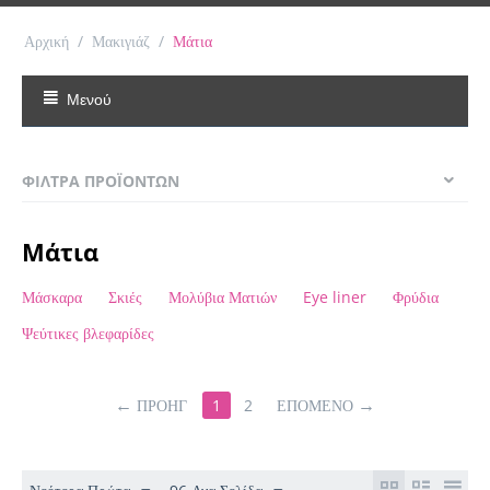
Αρχική
/
Μακιγιάζ
/
Μάτια
Μενού
ΦΊΛΤΡΑ ΠΡΟΪΌΝΤΩΝ
Μάτια
Μάσκαρα
Σκιές
Μολύβια Ματιών
Eye liner
Φρύδια
Ψεύτικες βλεφαρίδες
ΠΡΟΗΓ
1
2
ΕΠΌΜΕΝΟ