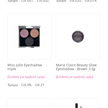
Χρώμα:
Col.001,
Col.002,
Col.003,
Χρώμα:
Col.004
col.025,
col.079,
col.
Miss Julie Eyeshadow
Marie Claire Beauty Glow
triple
Eyeshadow - Brown 3.5g
[Σύνδεση για προβολή τιμής]
[Σύνδεση για προβολή τιμής]
Χρώμα:
Col.08,
col.21