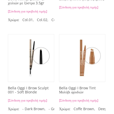
χειλιών με ξύστρα 3.5gr
[Σύνδεση για προβολή τιμής]
[Σύνδεση για προβολή τιμής]
Χρώμα:
Col.01,
Col.02,
Col.03,
Col.04,
Col.05,
Col.07,
Co
Bella Oggi I Brow Sculpt
Bella Oggi I Brow Tint
001 - Soft Blonde
Μολύβι φρυδιών
[Σύνδεση για προβολή τιμής]
[Σύνδεση για προβολή τιμής]
Χρώμα:
- Dark Brown,
- Granite Gray,
Χρώμα:
Coffe Brown,
- Medium Blonde,
Deep Br
-