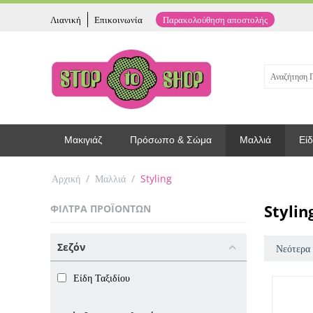
Λιανική
Επικοινωνία
Παρακολούθηση αποστολής
Μακιγιάζ
Πρόσωπο & Σώμα
Μαλλιά
Είδ
Αρχική
/
Μαλλιά
/
Styling
Stylin
ΦΊΛΤΡΑ ΠΡΟΪΌΝΤΩΝ
Σεζόν
Νεότερα
Είδη Ταξιδίου