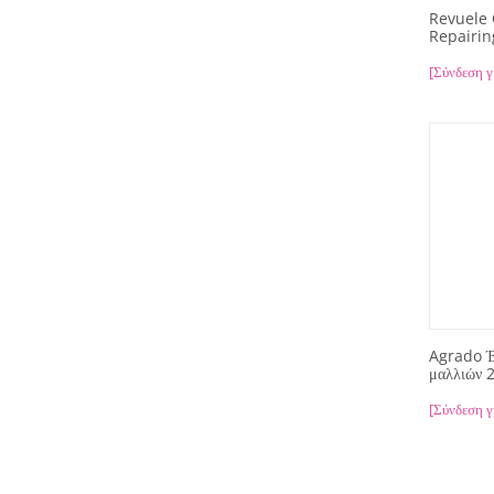
Revuele
Repairi
[Σύνδεση γ
Agrado Έ
μαλλιών 
[Σύνδεση γ