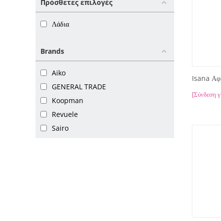
Πρόσθετες επιλογές
Λάδια
Brands
Aiko
Isana Αφ
GENERAL TRADE
[Σύνδεση γ
Koopman
Revuele
Sairo