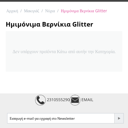
Αρχική
/
Μακιγιάζ
/
Νύχια
/
Ημιμόνιμα Βερνίκια Glitter
Ημιμόνιμα Βερνίκια Glitter
Δεν υπάρχουν προϊόντα Κάτω από αυτήν την Κατηγορία.
2310555290
EMAIL