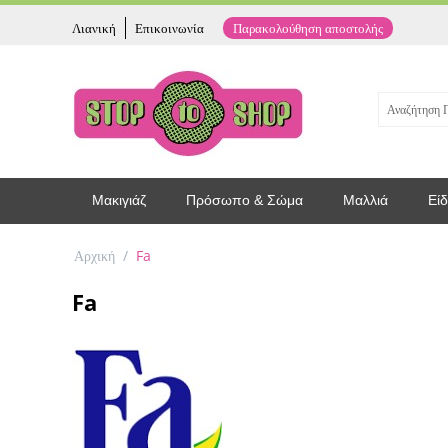
Λιανική
Επικοινωνία
Παρακολούθηση αποστολής
Μακιγιάζ
Πρόσωπο & Σώμα
Μαλλιά
Είδ
Αρχική
/
Fa
Fa