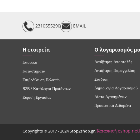
2310555290
EMAIL
Η εταιρεία
Ο λογαριασμός μ
Αναζήτηση Αποστολής
Ιστορικό
Αναζήτηση Παραγγελίας
Καταστήματα
Σύνδεση
Επιβράβευση Πελατών
Δημιουργία Λογαριασμού
B2B / Κατάλογοι Προϊόντων
Λίστα Αγαπημένων
Εύρεση Εργασίας
Προσωπικά Δεδομένα
Κατασκευή eshop net
Copyrights © 2017 - 2024 Stop2shop.gr.