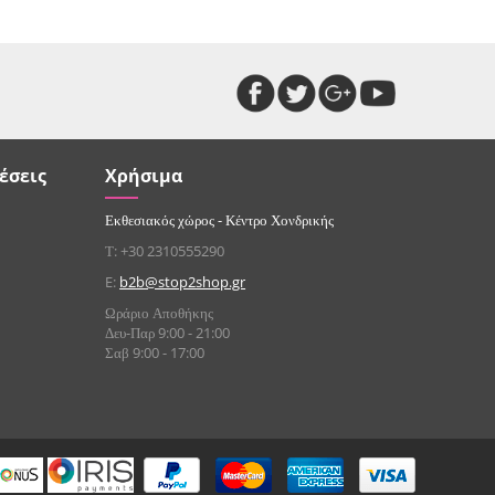
έσεις
Χρήσιμα
Εκθεσιακός χώρος - Κέντρο Χονδρικής
Τ: +30 2310555290
E:
b2b@stop2shop.gr
Ωράριο Αποθήκης
Δευ-Παρ 9:00 - 21:00
Σαβ 9:00 - 17:00